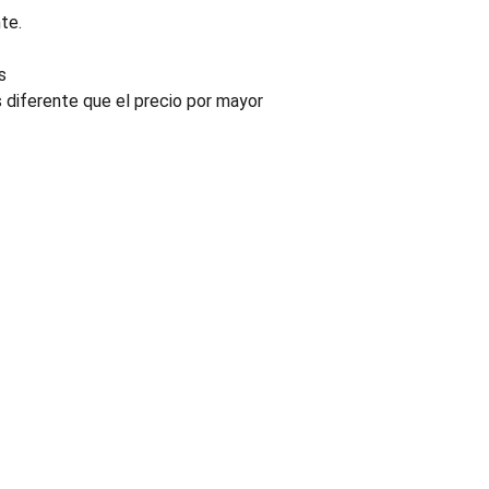
te.
s
s diferente que el precio por mayor
INDUSTRIA
Conectores, pachas y componentes automotrices
Enviar información de contacto