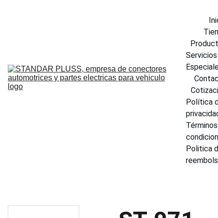
Ini
Tie
Produc
Servicios 
Especial
Conta
Cotizac
Política d
privacida
Términos 
condicio
Politica d
reembol