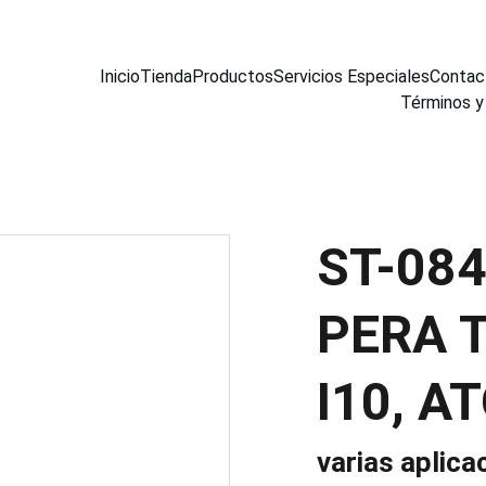
Inicio
Tienda
Productos
Servicios Especiales
Contac
Términos y
ST-08
PERA 
I10, A
varias aplica