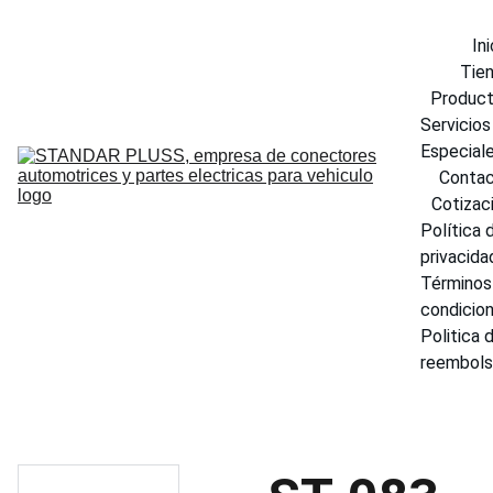
Ini
Tie
Produc
Servicios 
Especial
Conta
Cotizac
Política d
privacida
Términos 
condicio
Politica d
reembol