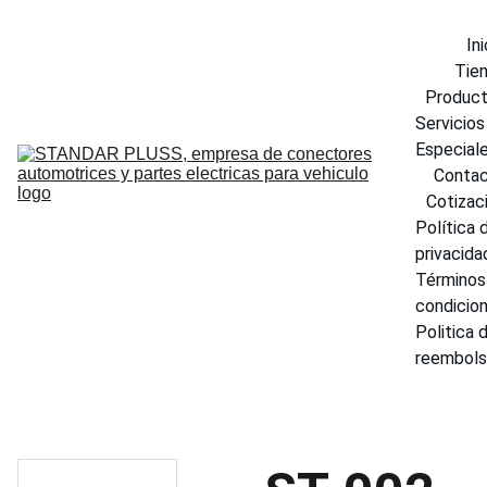
Ini
Tie
Produc
Servicios 
Especial
Conta
Cotizac
Política d
privacida
Términos 
condicio
Politica d
reembol