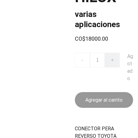
varias
aplicaciones
CO$18000.00
Ag
-
+
ot
ad
o
Agregar al carrito
CONECTOR PERA
REVERSO TOYOTA