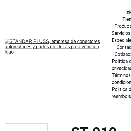
Ini
Tie
Produc
Servicios 
Especial
Conta
Cotizac
Política d
privacida
Términos 
condicio
Politica d
reembol