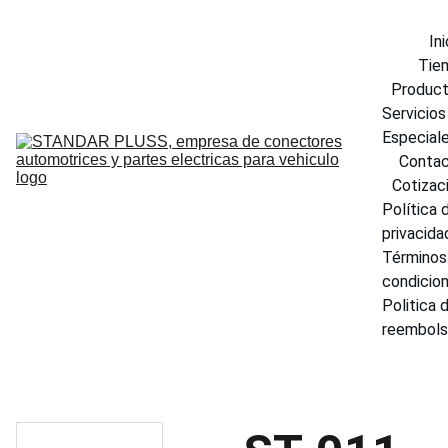
Ini
Tie
Produc
Servicios 
Especial
Conta
Cotizac
Política d
privacida
Términos 
condicio
Politica d
reembol