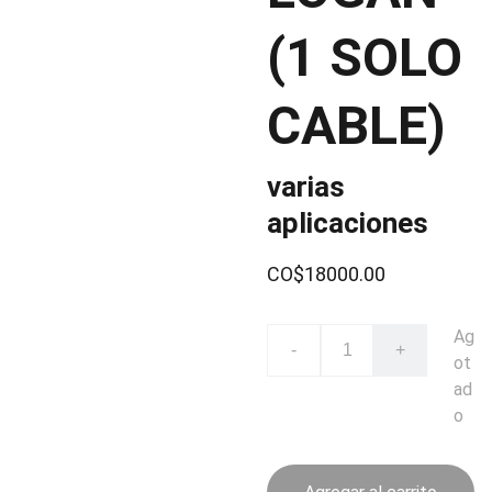
(1 SOLO
CABLE)
varias
aplicaciones
CO$18000.00
Ag
-
+
ot
ad
o