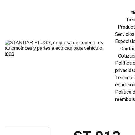
Ini
Tie
Produc
Servicios 
Especial
Conta
Cotizac
Política d
privacida
Términos 
condicio
Politica d
reembol