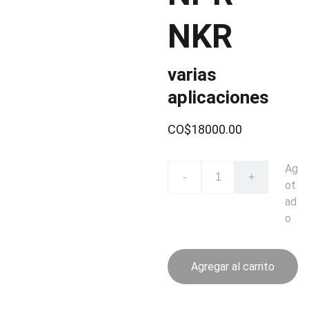
NKR
varias
aplicaciones
CO$18000.00
Ag
-
+
ot
ad
o
Agregar al carrito