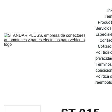
Ini
Tie
Produc
Servicios 
Especial
Conta
Cotizac
Política d
privacida
Términos 
condicio
Politica d
reembol