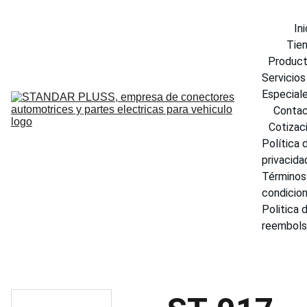
Ini
Tie
Produc
Servicios 
Especial
Conta
Cotizac
Política d
privacida
Términos 
condicio
Politica d
reembol