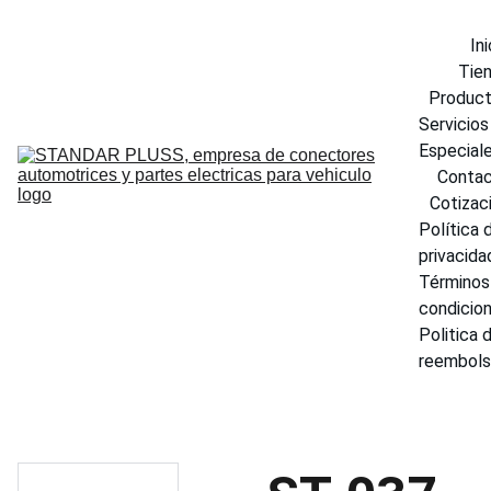
Ini
Tie
Produc
Servicios 
Especial
Conta
Cotizac
Política d
privacida
Términos 
condicio
Politica d
reembol