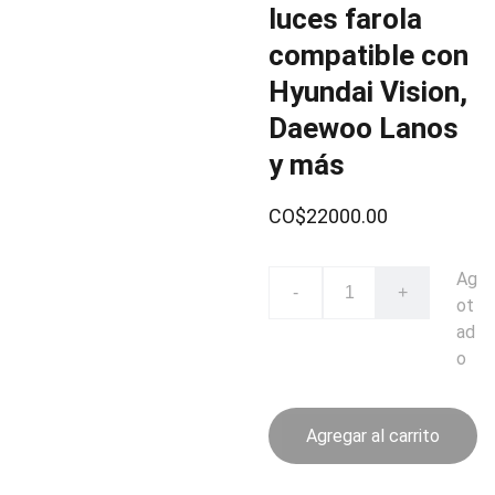
luces farola
compatible con
Hyundai Vision,
Daewoo Lanos
y más
CO$22000.00
Ag
-
+
ot
ad
o
Agregar al carrito