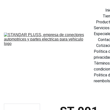
Ini
Tie
Produc
Servicios 
Especial
Conta
Cotizac
Política d
privacida
Términos 
condicio
Politica d
reembol