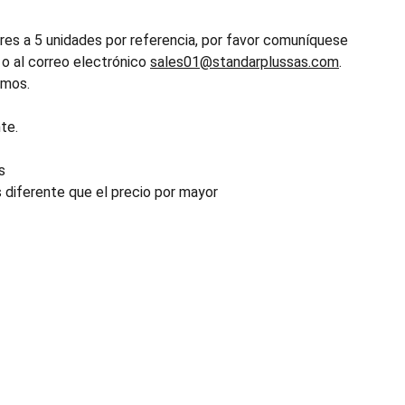
es a 5 unidades por referencia, por favor comuníquese
o al correo electrónico
sales01@standarplussas.com
.
emos.
te.
s
s diferente que el precio por mayor
INDUSTRIA