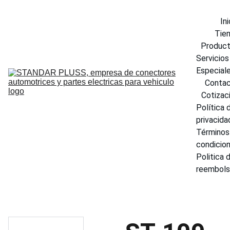
Ini
Tie
Produc
Servicios 
Especial
Conta
Cotizac
Política d
privacida
Términos 
condicio
Politica d
reembol