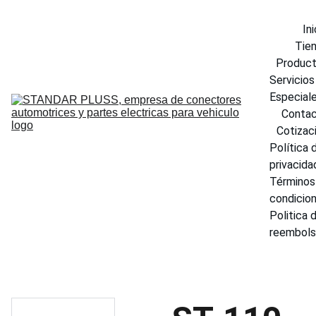
Ini
Tie
Produc
Servicios 
Especial
Conta
Cotizac
Política d
privacida
Términos 
condicio
Politica d
reembol