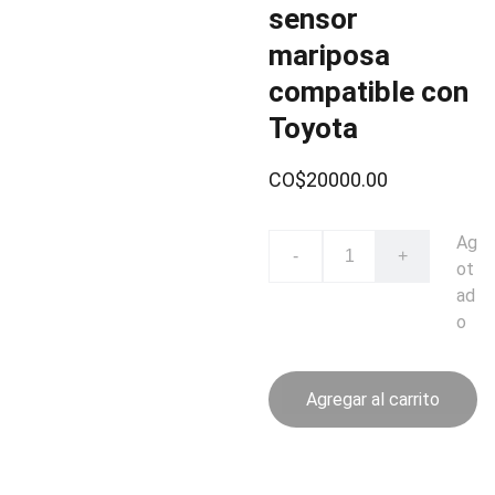
sensor
mariposa
compatible con
Toyota
CO$20000.00
Ag
-
+
ot
ad
o
Agregar al carrito