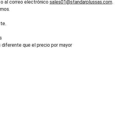
o al correo electrónico
sales01@standarplussas.com
.
emos.
te.
s
s diferente que el precio por mayor
INDUSTRIA
Conectores, pachas y componentes automotrices