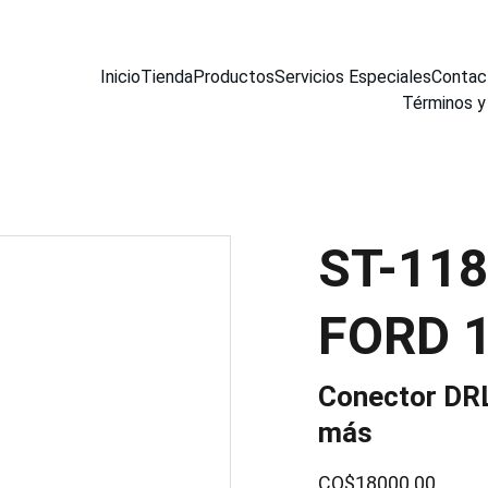
Inicio
Tienda
Productos
Servicios Especiales
Contac
Términos y
ST-11
FORD 
Conector DRL
más
CO$18000.00