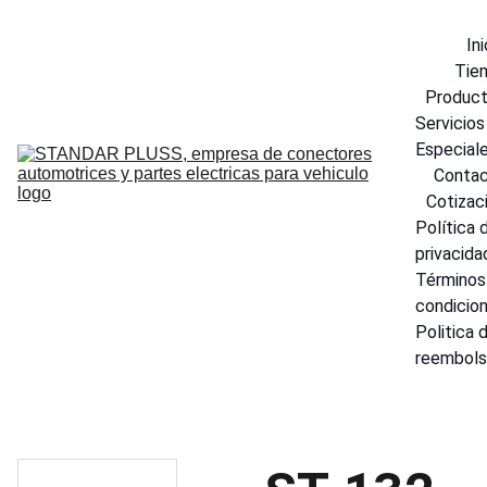
Ini
Tie
Produc
Servicios 
Especial
Conta
Cotizac
Política d
privacida
Términos 
condicio
Politica d
reembol