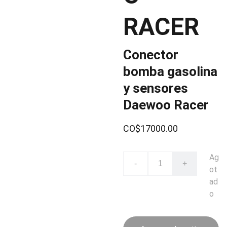
RACER
Conector
bomba gasolina
y sensores
Daewoo Racer
CO$17000.00
Ag
-
+
ot
ad
o