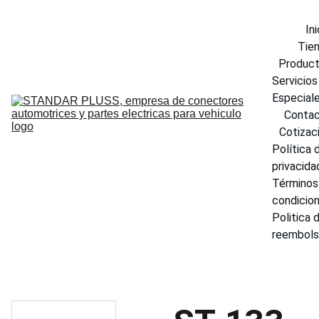
Ini
Tie
Produc
Servicios 
Especial
Conta
Cotizac
Política d
privacida
Términos 
condicio
Politica d
reembol