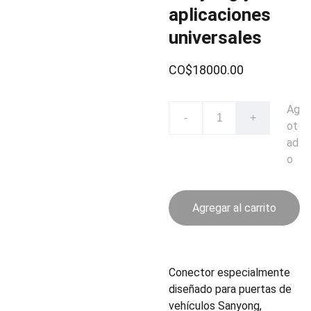
aplicaciones
universales
CO$18000.00
Ag
-
+
ot
ad
o
Agregar al carrito
Conector especialmente
diseñado para puertas de
vehículos Sanyong,