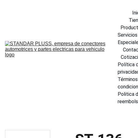
Ini
Tie
Produc
Servicios 
Especial
Conta
Cotizac
Política d
privacida
Términos 
condicio
Politica d
reembol