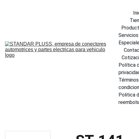
Ini
Tie
Produc
Servicios 
Especial
Conta
Cotizac
Política d
privacida
Términos 
condicio
Politica d
reembol