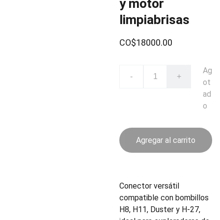
y motor
limpiabrisas
CO$18000.00
Ag
-
+
ot
ad
o
Agregar al carrito
Conector versátil
compatible con bombillos
H8, H11, Duster y H-27,