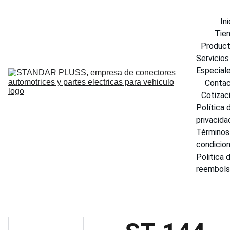
Ini
Tie
Produc
Servicios 
Especial
Conta
Cotizac
Política d
privacida
Términos 
condicio
Politica d
reembol