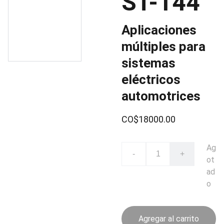
ST-144
Aplicaciones
múltiples para
sistemas
eléctricos
automotrices
CO$18000.00
Ag
-
+
ot
ad
o
Agregar al carrito