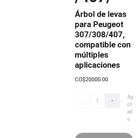
Árbol de levas
para Peugeot
307/308/407,
compatible con
múltiples
aplicaciones
CO$20000.00
Ag
-
+
ot
ad
o