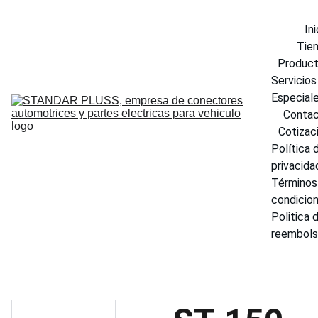
Ini
Tie
Produc
Servicios 
Especial
Conta
Cotizac
Política d
privacida
Términos 
condicio
Politica d
reembol