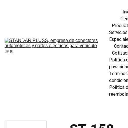
Ini
Tie
Produc
Servicios 
Especial
Conta
Cotizac
Política d
privacida
Términos 
condicio
Politica d
reembol