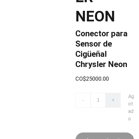
NEON
Conector para
Sensor de
Cigüeñal
Chrysler Neon
CO$25000.00
Ag
-
+
ot
ad
o