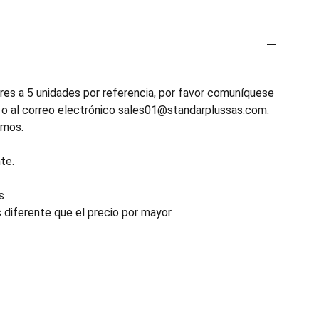
es a 5 unidades por referencia, por favor comuníquese
o al correo electrónico
sales01@standarplussas.com
.
emos.
te.
s
s diferente que el precio por mayor