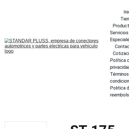
Ini
Tie
Produc
Servicios 
Especial
Conta
Cotizac
Política d
privacida
Términos 
condicio
Politica d
reembol