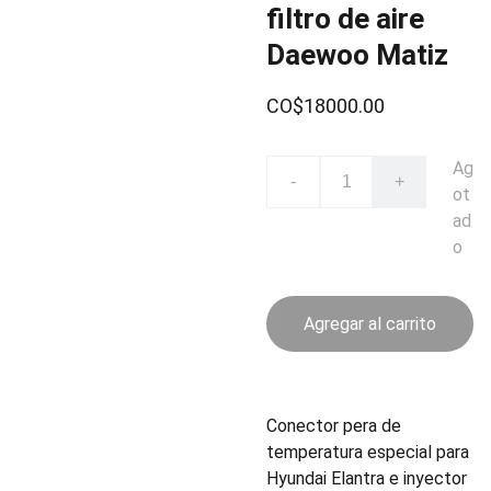
filtro de aire
Daewoo Matiz
CO$18000.00
Ag
-
+
ot
ad
o
Agregar al carrito
Conector pera de
temperatura especial para
Hyundai Elantra e inyector