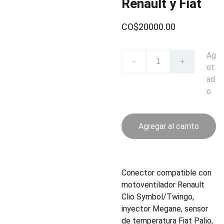
Renault y Fiat
CO$20000.00
Ag
-
+
ot
ad
o
Agregar al carrito
Conector compatible con
motoventilador Renault
Clio Symbol/Twingo,
inyector Megane, sensor
de temperatura Fiat Palio,