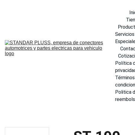
Ini
Tie
Produc
Servicios 
Especial
Conta
Cotizac
Política d
privacida
Términos 
condicio
Politica d
reembol