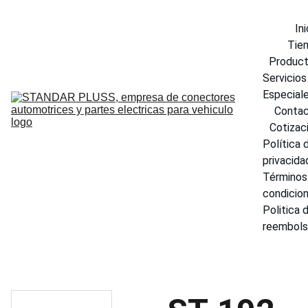
Ini
Tie
Produc
Servicios 
Especial
Conta
Cotizac
Política d
privacida
Términos 
condicio
Politica d
reembol