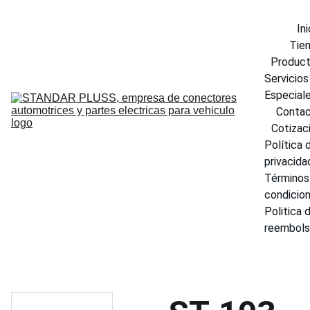
Ini
Tie
Produc
Servicios 
Especial
Conta
Cotizac
Política d
privacida
Términos 
condicio
Politica d
reembol