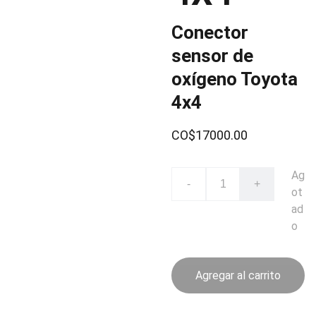
Conector
sensor de
oxígeno Toyota
4x4
CO$17000.00
Ag
-
+
ot
ad
o
Agregar al carrito