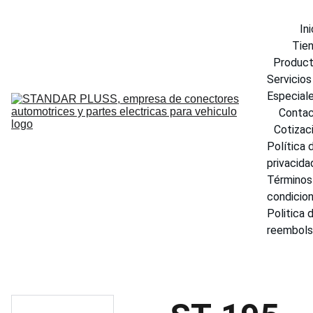
Ini
Tie
Produc
Servicios 
Especial
Conta
Cotizac
Política d
privacida
Términos 
condicio
Politica d
reembol