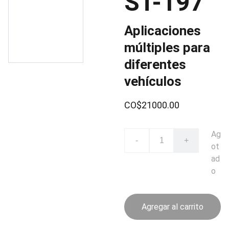
ST-197
Aplicaciones
múltiples para
diferentes
vehículos
CO$21000.00
Ag
-
+
ot
ad
o
Agregar al carrito