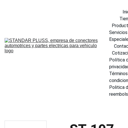
Ini
Tie
Produc
Servicios 
Especial
Conta
Cotizac
Política d
privacida
Términos 
condicio
Politica d
reembol