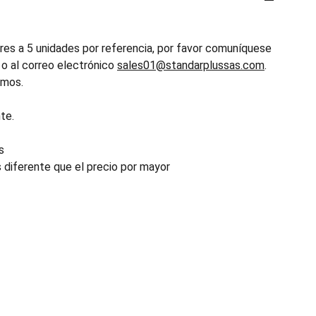
es a 5 unidades por referencia, por favor comuníquese
o al correo electrónico
sales01@standarplussas.com
.
emos.
te.
s
s diferente que el precio por mayor
INDUSTRIA