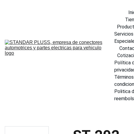
Ini
Tie
Produc
Servicios 
Especial
Conta
Cotizac
Política d
privacida
Términos 
condicio
Politica d
reembol