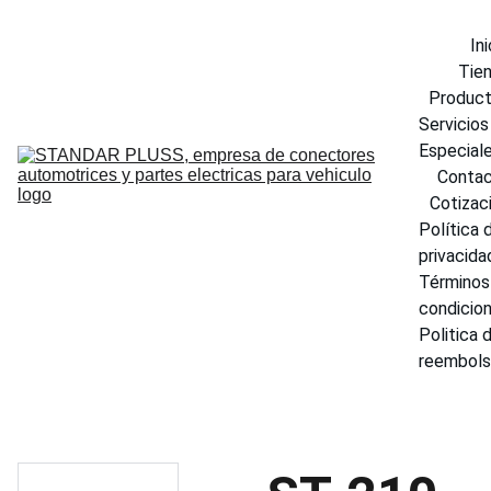
Ini
Tie
Produc
Servicios 
Especial
Conta
Cotizac
Política d
privacida
Términos 
condicio
Politica d
reembol