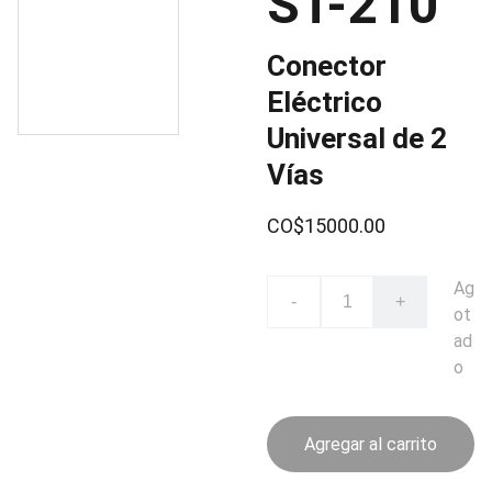
ST-210
Conector
Eléctrico
Universal de 2
Vías
CO$15000.00
Ag
-
+
ot
ad
o
Agregar al carrito