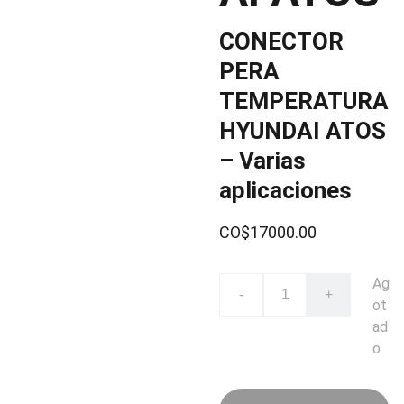
CONECTOR
PERA
TEMPERATURA
HYUNDAI ATOS
– Varias
aplicaciones
CO$17000.00
Ag
-
+
ot
ad
o