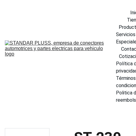
Ini
Tie
Produc
Servicios 
Especial
Conta
Cotizac
Política d
privacida
Términos 
condicio
Politica d
reembol