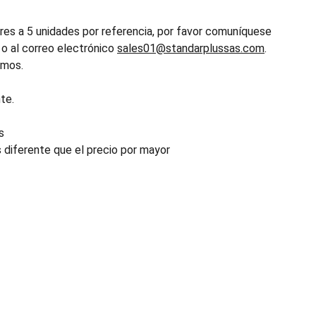
es a 5 unidades por referencia, por favor comuníquese
o al correo electrónico
sales01@standarplussas.com
.
emos.
te.
s
s diferente que el precio por mayor
INDUSTRIA