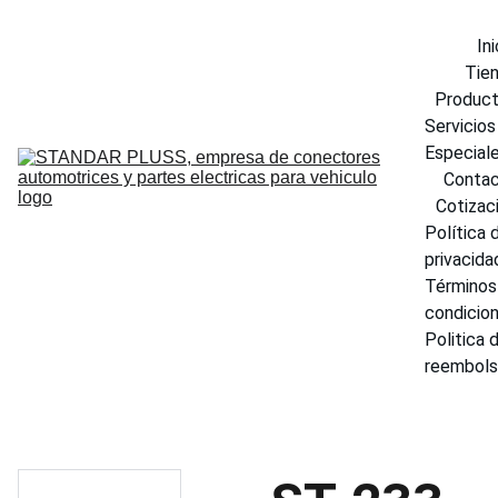
Ini
Tie
Produc
Servicios 
Especial
Conta
Cotizac
Política d
privacida
Términos 
condicio
Politica d
reembol