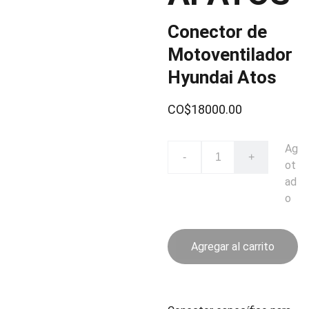
Conector de
Motoventilador
Hyundai Atos
CO$18000.00
Ag
-
+
ot
ad
o
Agregar al carrito