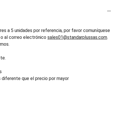
es a 5 unidades por referencia, por favor comuníquese
o al correo electrónico
sales01@standarplussas.com
.
emos.
te.
s
s diferente que el precio por mayor