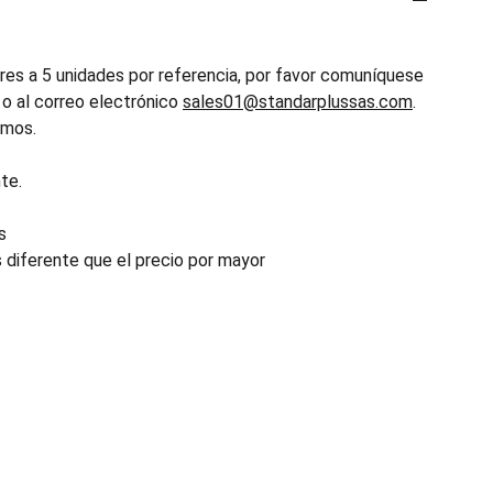
es a 5 unidades por referencia, por favor comuníquese
o al correo electrónico
sales01@standarplussas.com
.
emos.
te.
s
s diferente que el precio por mayor
INDUSTRIA