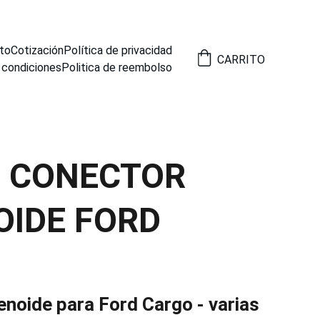
to
Cotización
Política de privacidad
CARRITO
 condiciones
Politica de reembolso
8 CONECTOR
OIDE FORD
O
enoide para Ford Cargo - varias