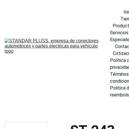
Ini
Tie
Produc
Servicios 
Especial
Conta
Cotizac
Política d
privacida
Términos 
condicio
Politica d
reembol