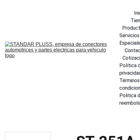
Ini
Tie
Produc
Servicios 
Especial
Conta
Cotizac
Política d
privacida
Términos 
condicio
Politica d
reembol