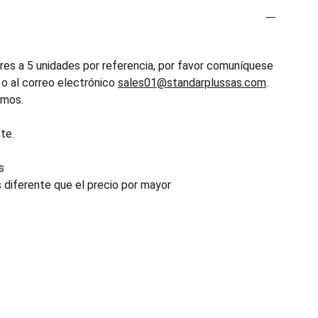
es a 5 unidades por referencia, por favor comuníquese
o al correo electrónico
sales01@standarplussas.com
.
emos.
te.
s
s diferente que el precio por mayor
INDUSTRIA