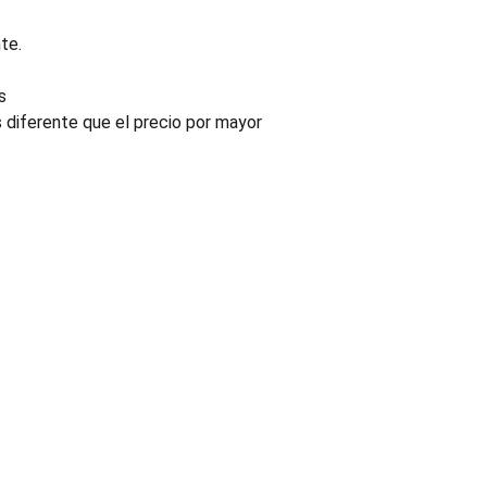
te.
s
s diferente que el precio por mayor
INDUSTRIA
Conectores, pachas y componentes automotrices