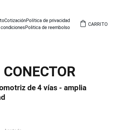
to
Cotización
Política de privacidad
CARRITO
 condiciones
Politica de reembolso
2 CONECTOR
motriz de 4 vías - amplia
ad