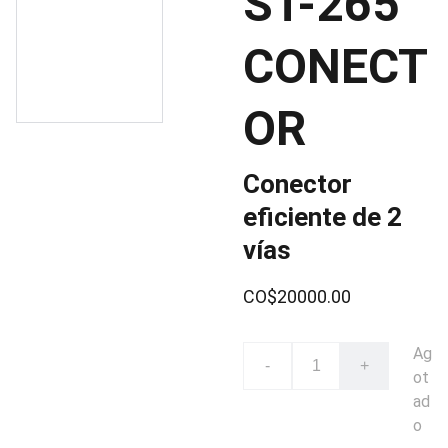
ST-265
CONECT
OR
Conector
eficiente de 2
vías
CO$20000.00
Ag
-
+
ot
ad
o