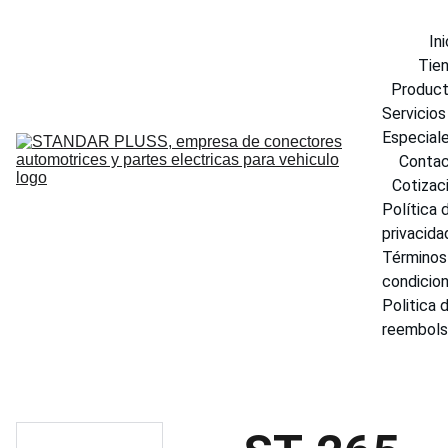
Ini
Tie
Produc
Servicios 
Especial
Conta
Cotizac
Política d
privacida
Términos 
condicio
Politica d
reembol