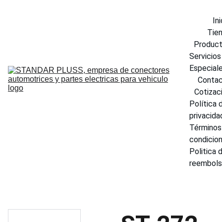
Ini
Tie
Produc
Servicios 
Especial
Conta
Cotizac
Política d
privacida
Términos 
condicio
Politica d
reembol