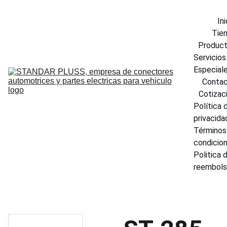
Ini
Tie
Produc
Servicios 
Especial
Conta
Cotizac
Política d
privacida
Términos 
condicio
Politica d
reembol