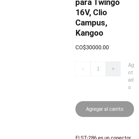
para Twingo
16V, Clio
Campus,
Kangoo
CO$30000.00
Ag
-
+
ot
ad
o
Agregar al carrito
El ST-286 es un conector