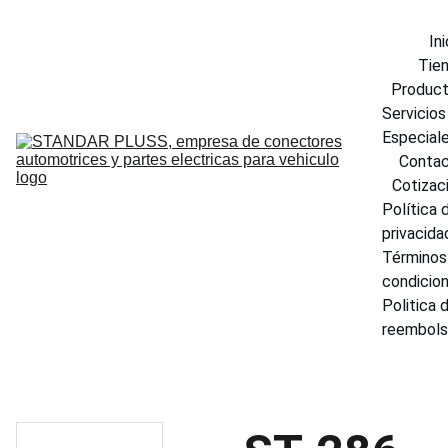
Ini
Tie
Produc
Servicios 
Especial
Conta
Cotizac
Política d
privacida
Términos 
condicio
Politica d
reembol