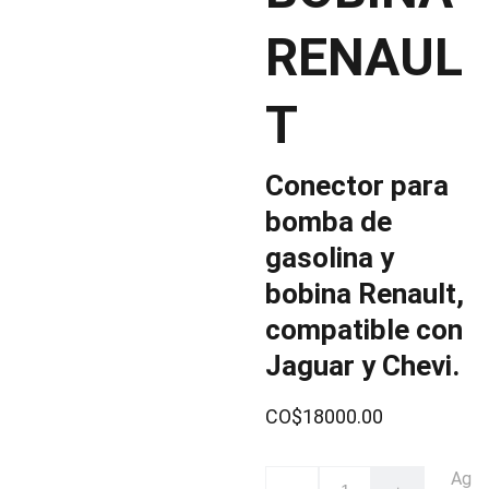
RENAUL
T
Conector para
bomba de
gasolina y
bobina Renault,
compatible con
Jaguar y Chevi.
CO$18000.00
Ag