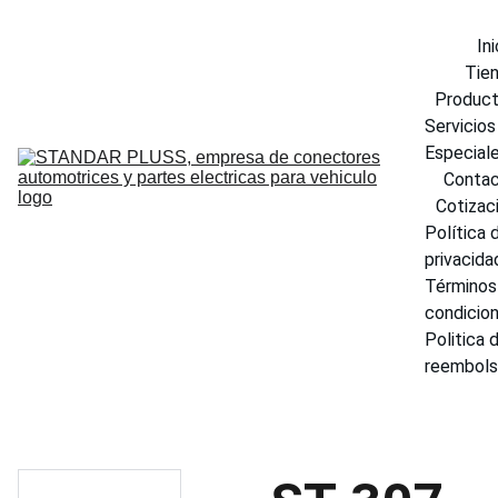
Ini
Tie
Produc
Servicios 
Especial
Conta
Cotizac
Política d
privacida
Términos 
condicio
Politica d
reembol