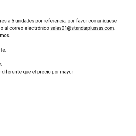
es a 5 unidades por referencia, por favor comuníquese
o al correo electrónico
sales01@standarplussas.com
.
emos.
te.
s
s diferente que el precio por mayor
INDUSTRIA