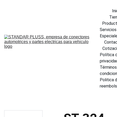
Ini
Tie
Produc
Servicios 
Especial
Conta
Cotizac
Política d
privacida
Términos 
condicio
Politica d
reembol