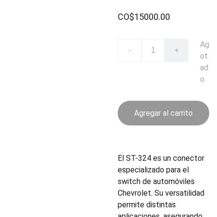
CO$15000.00
Ag
-
+
ot
ad
o
Agregar al carrito
El ST-324 es un conector
especializado para el
switch de automóviles
Chevrolet. Su versatilidad
permite distintas
aplicaciones, asegurando