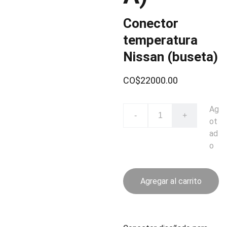
Conector
temperatura
Nissan (buseta)
CO$22000.00
Ag
-
+
ot
ad
o
Agregar al carrito