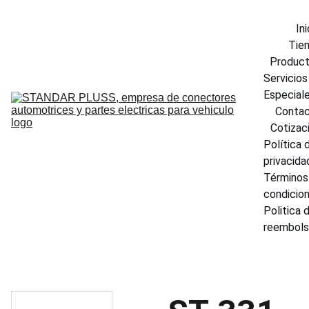
Ini
Tie
Produc
Servicios 
Especial
Conta
Cotizac
Política d
privacida
Términos 
condicio
Politica d
reembol